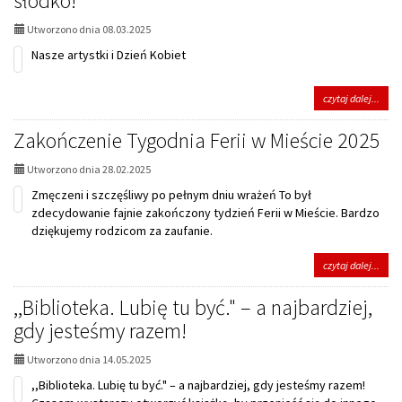
słodko!
strona
Utworzono dnia 08.03.2025
1:
Nasze artystki i Dzień Kobiet
na
czytaj dalej...
tema
Malar
Zakończenie Tygodnia Ferii w Mieście 2025
Dzie
Kobi
Utworzono dnia 28.02.2025
świę
na
Zmęczeni i szczęśliwy po pełnym dniu wrażeń To był
słodk
zdecydowanie fajnie zakończony tydzień Ferii w Mieście. Bardzo
dziękujemy rodzicom za zaufanie.
na
czytaj dalej...
tema
Zako
,,Biblioteka. Lubię tu być." – a najbardziej,
Tygo
gdy jesteśmy razem!
Ferii
w
Mieśc
Utworzono dnia 14.05.2025
2025
,,Biblioteka. Lubię tu być." – a najbardziej, gdy jesteśmy razem!