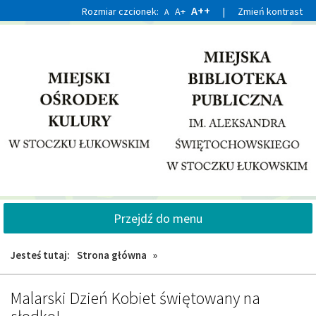
Przejdź
Przejdź
A++
Rozmiar czcionek:
A+
|
Zmień kontrast
A
do
do
głównej
wyszukiwarki
treści
Przejdź do menu
Jesteś tutaj:
Strona główna
»
AKTUALNOŚCI,
Malarski Dzień Kobiet świętowany na