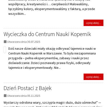
współpracy, kreatywności i… cierpliwości! Malowaliśmy,
łączyliśmy kolory, eksperymentowaliśmy z fakturą, a przede
wszystkim...
na
czytaj dalej...
tema
Wars
Wycieczka do Centrum Nauki Kopernik
w
rama
Utworzono dnia 30.07.2025
prog
"Odk
Dziś nasze dzieciaki miały okazję odkrywać tajemnice nauki w
To"
Centrum Nauki Kopernik w Warszawie. To była niezapomniana
przygoda – pełna eksperymentów, zabawy i nauki przez
doświadczanie. Dzieci poznawały prawa fizyki, odkrywały
tajemnice i eksperymentowały. Nie...
na
czytaj dalej...
tema
Wyci
Dzień Postaci z Bajek
do
Cent
Utworzono dnia 05.11.2025
Nauk
Kope
Wystarczy odrobina wiary, szczypta magii i dużo, dużo uśmiechu!” —