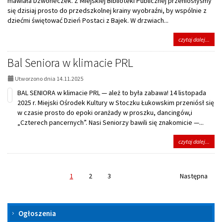
mawiała Dzwoneczek. Z Miejskiej Biblioteki Publicznej przeniosłyśmy
się dzisiaj prosto do przedszkolnej krainy wyobraźni, by wspólnie z
dziećmi świętować Dzień Postaci z Bajek. W drzwiach...
na
czytaj dalej...
tema
Dzie
Bal Seniora w klimacie PRL
Posta
z
Utworzono dnia 14.11.2025
Baje
BAL SENIORA w klimacie PRL — ależ to była zabawa! 14 listopada
2025 r. Miejski Ośrodek Kultury w Stoczku Łukowskim przeniósł się
w czasie prosto do epoki oranżady w proszku, dancingów,i
„Czterech pancernych”. Nasi Seniorzy bawili się znakomicie —...
na
czytaj dalej...
tema
Bal
Seni
w
1
2
3
Następna
klim
PRL
MOK
Ogłoszenia