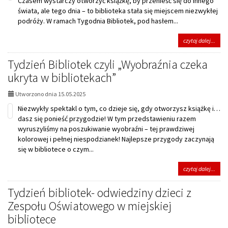
Czasem wystarczy otworzyć książkę, by przenieść się do innego
świata, ale tego dnia – to biblioteka stała się miejscem niezwykłej
podróży. W ramach Tygodnia Bibliotek, pod hasłem...
na
czytaj dalej...
tema
,,Bib
Tydzień Bibliotek czyli „Wyobraźnia czeka
Lubi
ukryta w bibliotekach”
tu
być."
–
Utworzono dnia 15.05.2025
a
Niezwykły spektakl o tym, co dzieje się, gdy otworzysz książkę i…
najba
dasz się ponieść przygodzie! W tym przedstawieniu razem
gdy
jest
wyruszyliśmy na poszukiwanie wyobraźni – tej prawdziwej
raze
kolorowej i pełnej niespodzianek! Najlepsze przygody zaczynają
się w bibliotece o czym...
na
czytaj dalej...
tema
Tydz
Tydzień bibliotek- odwiedziny dzieci z
Bibli
Zespołu Oświatowego w miejskiej
czyli
„Wyo
bibliotece
czek