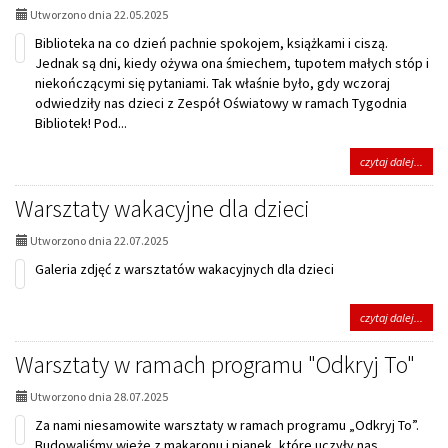
ukryt
Utworzono dnia 22.05.2025
w
bibli
Biblioteka na co dzień pachnie spokojem, książkami i ciszą.
Jednak są dni, kiedy ożywa ona śmiechem, tupotem małych stóp i
niekończącymi się pytaniami. Tak właśnie było, gdy wczoraj
odwiedziły nas dzieci z Zespół Oświatowy w ramach Tygodnia
Bibliotek! Pod...
na
czytaj dalej...
tema
Tydz
Warsztaty wakacyjne dla dzieci
bibli
odwi
Utworzono dnia 22.07.2025
dziec
z
Galeria zdjęć z warsztatów wakacyjnych dla dzieci
Zesp
Oświ
w
na
czytaj dalej...
miejs
tema
bibli
Wars
Warsztaty w ramach programu "Odkryj To"
waka
dla
Utworzono dnia 28.07.2025
dziec
Za nami niesamowite warsztaty w ramach programu „Odkryj To”.
Budowaliśmy wieże z makaronu i pianek, które uczyły nas