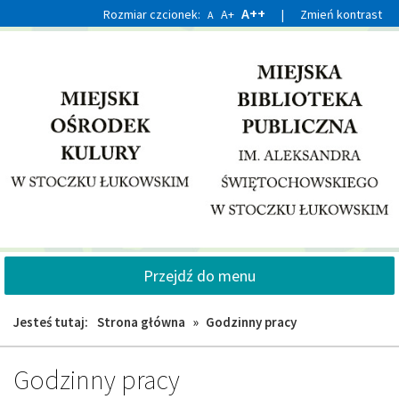
Przejdź
Przejdź
A++
Rozmiar czcionek:
A+
|
Zmień kontrast
A
do
do
głównej
wyszukiwarki
treści
Przejdź do menu
Jesteś tutaj:
Strona główna
»
Godzinny pracy
Godzinny pracy