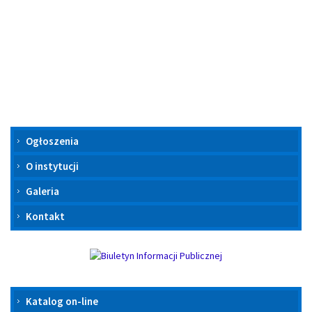
MOK
Ogłoszenia
O instytucji
Galeria
Kontakt
MBP
Katalog on-line